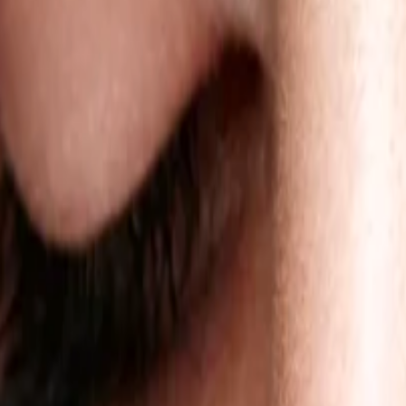
Envío gratis en todos los pedidos superiores a 60 €
Ver tienda
→
Cursos online
Cursos presenciales
Productos
Mírame Artist
Sobre Mí