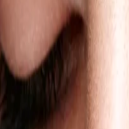
Envío gratis en todos los pedidos superiores a 60 €
Ver tienda
→
Cursos online
Cursos presenciales
Productos
Mírame Artist
Sobre Mí