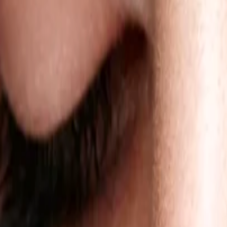
Envío gratis en todos los pedidos superiores a 60 €
Ver tienda
→
Cursos online
Cursos presenciales
Productos
Mírame Artist
Sobre Mí